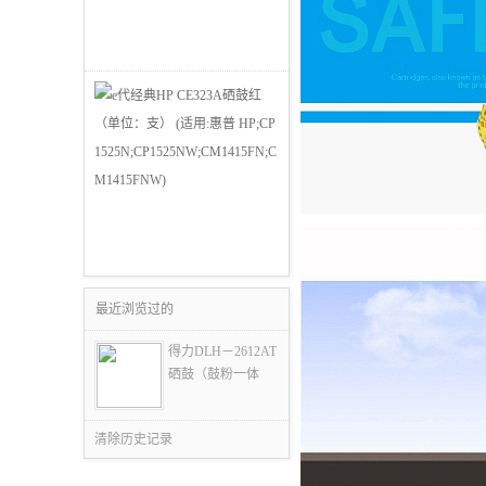
最近浏览过的
得力DLH－2612AT
硒鼓（鼓粉一体
清除历史记录