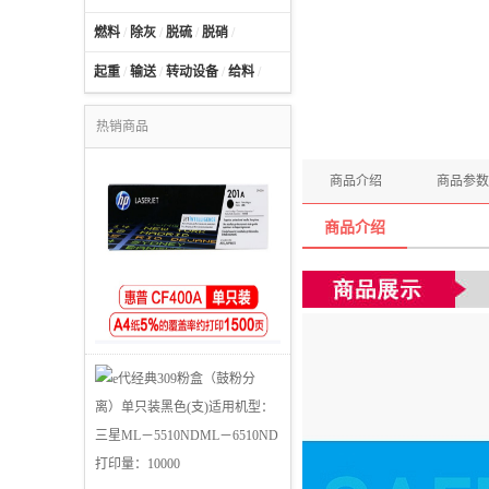
燃料
/
除灰
/
脱硫
/
脱硝
/
起重
/
输送
/
转动设备
/
给料
/
热销商品
商品介绍
商品参数
商品介绍