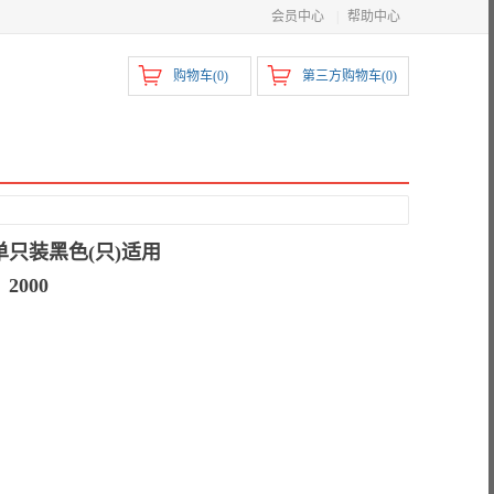
会员中心
|
帮助中心
购物车(
0
)
第三方购物车(
0
)
单只装黑色(只)适用
：2000