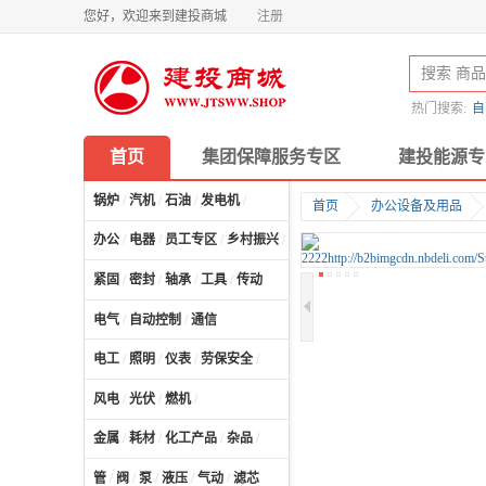
您好，欢迎来到建投商城
注册
热门搜索:
自
首页
集团保障服务专区
建投能源专
锅炉
/
汽机
/
石油
/
发电机
/
首页
办公设备及用品
办公
/
电器
/
员工专区
/
乡村振兴
/
计算机及配件
/
紧固
/
密封
/
轴承
/
工具
/
传动
电气
/
自动控制
/
通信
电工
/
照明
/
仪表
/
劳保安全
/
风电
/
光伏
/
燃机
/
金属
/
耗材
/
化工产品
/
杂品
/
管
/
阀
/
泵
/
液压
/
气动
/
滤芯