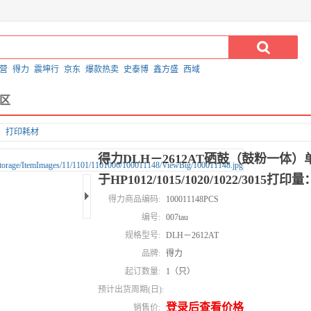
营
得力
震坤行
京东
爆款热卖
史泰博
鑫方盛
西域
区
打印耗材
得力DLH－2612AT硒鼓（鼓粉一体）
于HP1012/1015/1020/1022/3015打印量
得力商品编码:
100011148PCS
编号:
007tau
规格型号:
DLH－2612AT
品牌:
得力
起订数量:
1（只）
预计出货周期(日):
登录后查看价格
销售价: