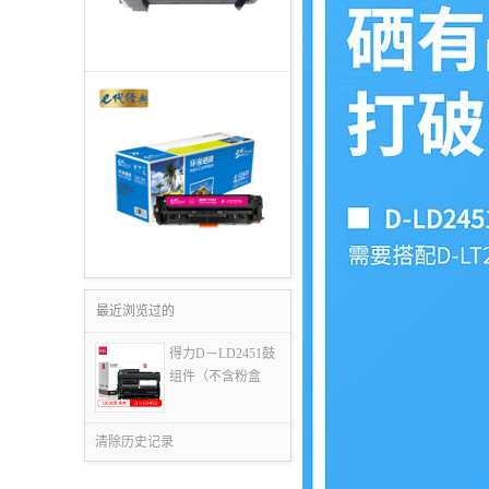
最近浏览过的
得力D－LD2451鼓
组件（不含粉盒
清除历史记录