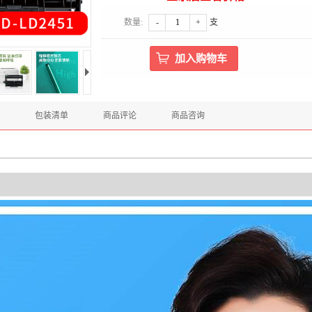
数量:
-
+
支
包装清单
商品评论
商品咨询