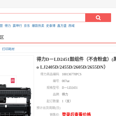
营
得力
震坤行
京东
爆款热卖
史泰博
鑫方盛
西域
区
打印耗材
得力D－LD2451鼓组件（不含粉盒）(黑色
o LJ2405D/2455D/2605D/2655DN）
得力商品编码:
100136770PCS
编号:
007tat
规格型号:
D－LD2451
品牌:
得力
起订数量:
1（支）
预计出货周期(日):
登录后查看价格
销售价: