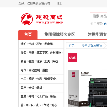
您好，欢迎来到建投商城
注册
热门搜索:
自
首页
集团保障服务专区
建投能源专
锅炉
/
汽机
/
石油
/
发电机
/
首页
办公设备及用品
办公
/
电器
/
员工专区
/
乡村振兴
/
计算机及配件
/
紧固
/
密封
/
轴承
/
工具
/
传动
电气
/
自动控制
/
通信
电工
/
照明
/
仪表
/
劳保安全
/
风电
/
光伏
/
燃机
/
金属
/
耗材
/
化工产品
/
杂品
/
管
/
阀
/
泵
/
液压
/
气动
/
滤芯