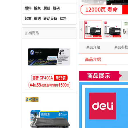
燃料
/
除灰
/
脱硫
/
脱硝
/
起重
/
输送
/
转动设备
/
给料
/
热销商品
商品介绍
商品参数
商品介绍