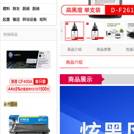
燃料
/
除灰
/
脱硫
/
脱硝
/
起重
/
输送
/
转动设备
/
给料
/
热销商品
商品介绍
商品参数
包装
商品介绍