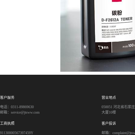
客户服务
营业地点
电话：0311-89869630
050051 河北省石
邮箱：service@jtsww.com
大厦10楼
工商执照
客户投诉
91130000567397459Y
邮箱：complaint@jts