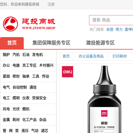
您好，欢迎来到建投商城
注册
热门搜索:
自营
得力
震坤
首页
集团保障服务专区
建投能源专区
锅炉
/
汽机
/
石油
/
发电机
/
首页
办公设备及用品
打印耗材
办公
/
电器
/
员工专区
/
乡村振兴
/
计算机及配件
/
紧固
/
密封
/
轴承
/
工具
/
传动
电气
/
自动控制
/
通信
电工
/
照明
/
仪表
/
劳保安全
/
风电
/
光伏
/
燃机
/
金属
/
耗材
/
化工产品
/
杂品
/
管
/
阀
/
泵
/
液压
/
气动
/
滤芯