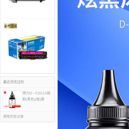
最近浏览过的
得力D－F2612A碳
粉(黑色)(瓶)需
清除历史记录