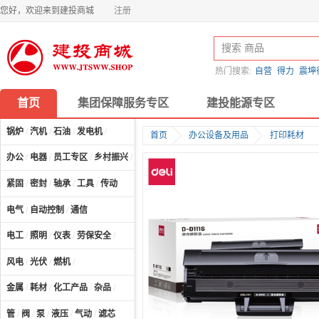
您好，欢迎来到建投商城
注册
热门搜索:
自营
得力
震坤
首页
集团保障服务专区
建投能源专区
锅炉
/
汽机
/
石油
/
发电机
/
首页
办公设备及用品
打印耗材
办公
/
电器
/
员工专区
/
乡村振兴
/
计算机及配件
/
紧固
/
密封
/
轴承
/
工具
/
传动
电气
/
自动控制
/
通信
电工
/
照明
/
仪表
/
劳保安全
/
风电
/
光伏
/
燃机
/
金属
/
耗材
/
化工产品
/
杂品
/
管
/
阀
/
泵
/
液压
/
气动
/
滤芯