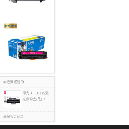
最近浏览过的
得力D－D111S激
光碳粉盒(黑)（
清除历史记录