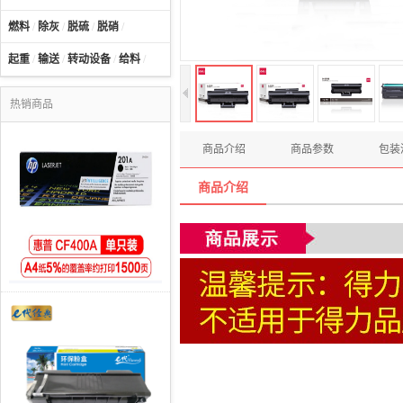
燃料
/
除灰
/
脱硫
/
脱硝
/
起重
/
输送
/
转动设备
/
给料
/
热销商品
商品介绍
商品参数
包装
商品介绍