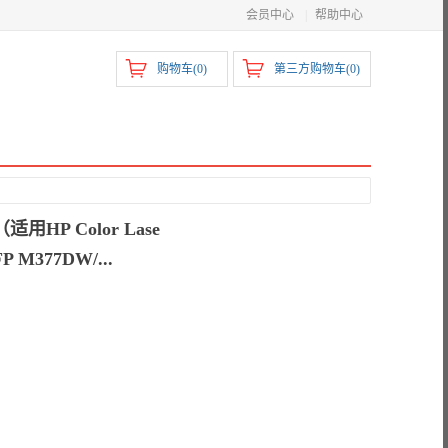
会员中心
|
帮助中心
购物车(
0
)
第三方购物车(
0
)
用HP Color Lase
P M377DW/...