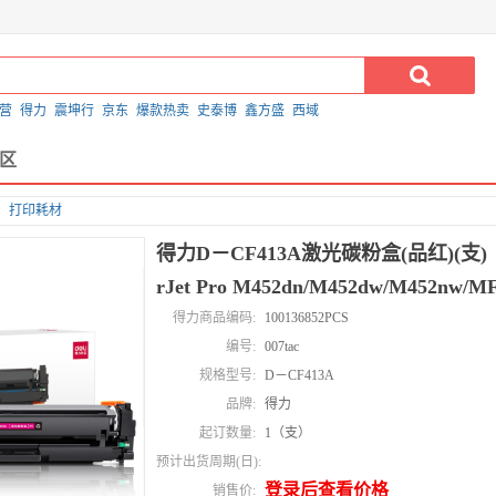
营
得力
震坤行
京东
爆款热卖
史泰博
鑫方盛
西域
区
打印耗材
得力D－CF413A激光碳粉盒(品红)(支)（适
rJet Pro M452dn/M452dw/M452nw/MF
得力商品编码:
100136852PCS
编号:
007tac
规格型号:
D－CF413A
品牌:
得力
起订数量:
1（支）
预计出货周期(日):
登录后查看价格
销售价: