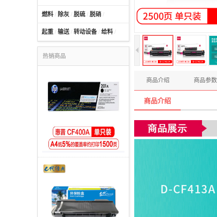
燃料
/
除灰
/
脱硫
/
脱硝
/
起重
/
输送
/
转动设备
/
给料
/
热销商品
商品介绍
商品参数
商品介绍