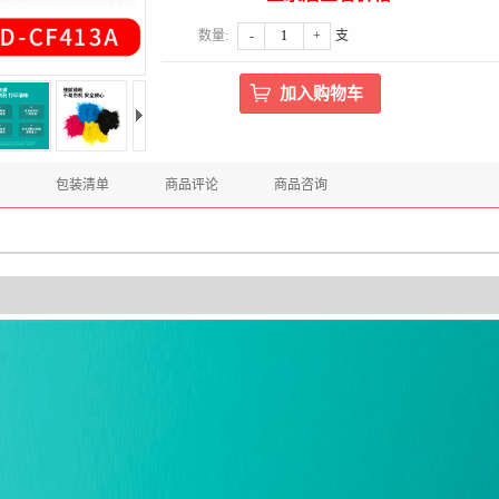
数量:
-
+
支
包装清单
商品评论
商品咨询