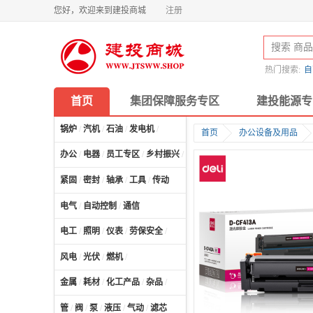
您好，欢迎来到建投商城
注册
热门搜索:
自
首页
集团保障服务专区
建投能源专
锅炉
/
汽机
/
石油
/
发电机
/
首页
办公设备及用品
办公
/
电器
/
员工专区
/
乡村振兴
/
计算机及配件
/
紧固
/
密封
/
轴承
/
工具
/
传动
电气
/
自动控制
/
通信
电工
/
照明
/
仪表
/
劳保安全
/
风电
/
光伏
/
燃机
/
金属
/
耗材
/
化工产品
/
杂品
/
管
/
阀
/
泵
/
液压
/
气动
/
滤芯