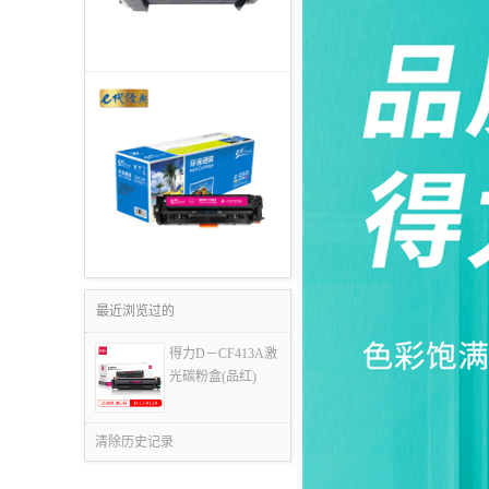
最近浏览过的
得力D－CF413A激
光碳粉盒(品红)
清除历史记录