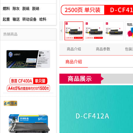
燃料
/
除灰
/
脱硫
/
脱硝
/
起重
/
输送
/
转动设备
/
给料
/
热销商品
商品介绍
商品参数
包装
商品介绍