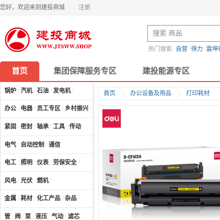
您好，欢迎来到建投商城
注册
热门搜索:
自营
得力
震坤
首页
集团保障服务专区
建投能源专区
锅炉
/
汽机
/
石油
/
发电机
/
首页
办公设备及用品
打印耗材
办公
/
电器
/
员工专区
/
乡村振兴
/
计算机及配件
/
紧固
/
密封
/
轴承
/
工具
/
传动
电气
/
自动控制
/
通信
电工
/
照明
/
仪表
/
劳保安全
/
风电
/
光伏
/
燃机
/
金属
/
耗材
/
化工产品
/
杂品
/
管
/
阀
/
泵
/
液压
/
气动
/
滤芯