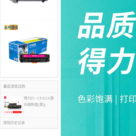
最近浏览过的
得力D－CF412A激
光碳粉盒(黄)(
清除历史记录