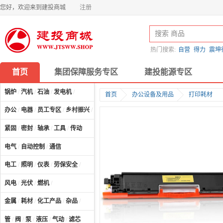
您好，欢迎来到建投商城
注册
热门搜索:
自营
得力
震坤
首页
集团保障服务专区
建投能源专区
锅炉
/
汽机
/
石油
/
发电机
/
首页
办公设备及用品
打印耗材
办公
/
电器
/
员工专区
/
乡村振兴
/
计算机及配件
/
紧固
/
密封
/
轴承
/
工具
/
传动
电气
/
自动控制
/
通信
电工
/
照明
/
仪表
/
劳保安全
/
风电
/
光伏
/
燃机
/
金属
/
耗材
/
化工产品
/
杂品
/
管
/
阀
/
泵
/
液压
/
气动
/
滤芯