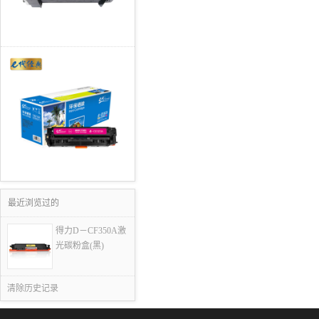
最近浏览过的
得力D－CF350A激
光碳粉盒(黑)
清除历史记录