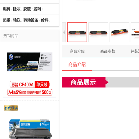
燃料
/
除灰
/
脱硫
/
脱硝
/
起重
/
输送
/
转动设备
/
给料
/
热销商品
商品介绍
商品参数
包装
商品介绍