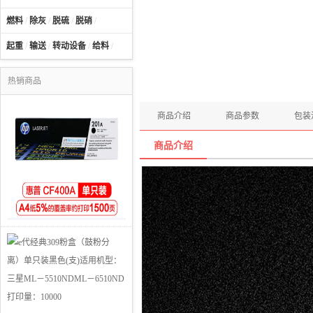
燃料
/
除灰
/
脱硫
/
脱硝
/
起重
/
输送
/
转动设备
/
给料
/
热销商品
商品介绍
商品参数
包装
商品介绍