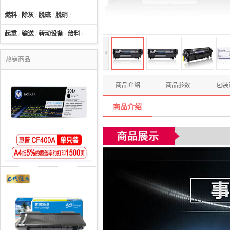
燃料
/
除灰
/
脱硫
/
脱硝
/
起重
/
输送
/
转动设备
/
给料
/
热销商品
商品介绍
商品参数
包装
商品介绍