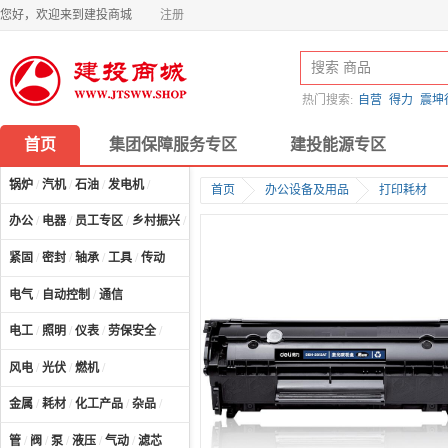
您好，欢迎来到建投商城
注册
热门搜索:
自营
得力
震坤
首页
集团保障服务专区
建投能源专区
锅炉
/
汽机
/
石油
/
发电机
/
首页
办公设备及用品
打印耗材
办公
/
电器
/
员工专区
/
乡村振兴
/
计算机及配件
/
紧固
/
密封
/
轴承
/
工具
/
传动
电气
/
自动控制
/
通信
电工
/
照明
/
仪表
/
劳保安全
/
风电
/
光伏
/
燃机
/
金属
/
耗材
/
化工产品
/
杂品
/
管
/
阀
/
泵
/
液压
/
气动
/
滤芯