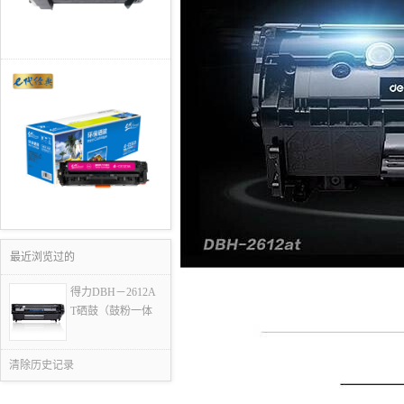
最近浏览过的
得力DBH－2612A
T硒鼓（鼓粉一体
清除历史记录