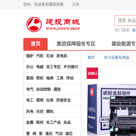
您好，欢迎来到建投商城
注册
热门搜索:
自
首页
集团保障服务专区
建投能源专
锅炉
/
汽机
/
石油
/
发电机
/
首页
办公设备及用品
办公
/
电器
/
员工专区
/
乡村振兴
/
计算机及配件
/
紧固
/
密封
/
轴承
/
工具
/
传动
电气
/
自动控制
/
通信
电工
/
照明
/
仪表
/
劳保安全
/
风电
/
光伏
/
燃机
/
金属
/
耗材
/
化工产品
/
杂品
/
管
/
阀
/
泵
/
液压
/
气动
/
滤芯