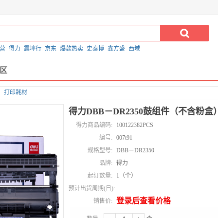
营
得力
震坤行
京东
爆款热卖
史泰博
鑫方盛
西域
区
打印耗材
得力DBB－DR2350鼓组件（不含粉盒
得力商品编码:
100122382PCS
编号:
007t91
规格型号:
DBB－DR2350
品牌:
得力
起订数量:
1（个）
预计出货周期(日):
登录后查看价格
销售价: