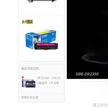
最近浏览过的
得力DBB－DR235
0鼓组件（不含粉
清除历史记录