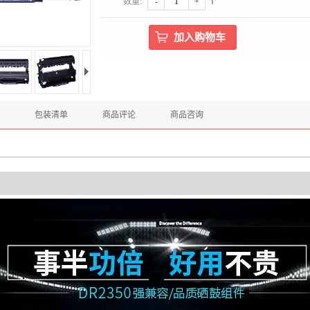
数量:
-
+
个
包装清单
商品评论
商品咨询