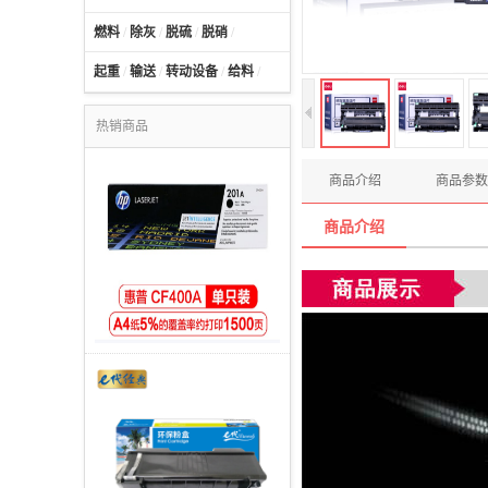
燃料
/
除灰
/
脱硫
/
脱硝
/
起重
/
输送
/
转动设备
/
给料
/
热销商品
商品介绍
商品参数
商品介绍