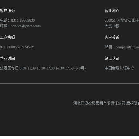
客户服务
营业地点
电话：0311-89869630
050051 河北省石
邮箱：service@jtsww.com
大厦10楼
工商执照
客户投诉
91130000567397459Y
邮箱：complaint@jts
营业时间
站点认证
法定工作日 8:30-11:30 13:30-17:30 14:30-17:30 (6-8月)
中国金融认证中心
河北建设投资集团有限责任公司
版权所有©