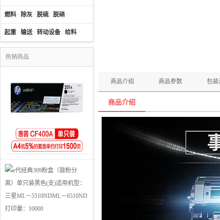
燃料
/
除灰
/
脱硫
/
脱硝
/
起重
/
输送
/
转动设备
/
给料
/
热销商品
商品介绍
商品参数
包装
商品介绍