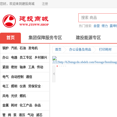
您好，欢迎来到建投商城
注册
热门搜索:
自营
得力
震坤
首页
集团保障服务专区
建投能源专区
锅炉
/
汽机
/
石油
/
发电机
/
首页
办公设备及用品
打印耗材
办公
/
电器
/
员工专区
/
乡村振兴
/
计算机及配件
/
紧固
/
密封
/
轴承
/
工具
/
传动
电气
/
自动控制
/
通信
电工
/
照明
/
仪表
/
劳保安全
/
风电
/
光伏
/
燃机
/
金属
/
耗材
/
化工产品
/
杂品
/
管
/
阀
/
泵
/
液压
/
气动
/
滤芯