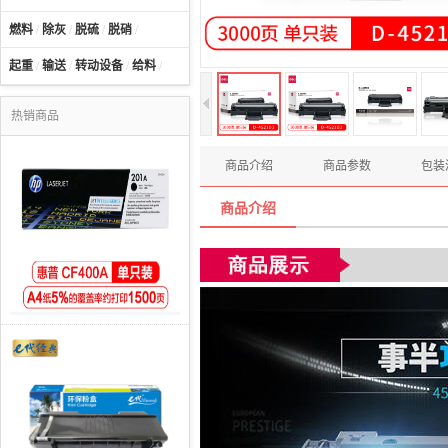
燃料
/
除灰
/
脱硫
/
脱硝
/
起重
/
输送
/
转动设备
/
给料
/
热销商品
商品介绍
商品参数
包装
商品介绍