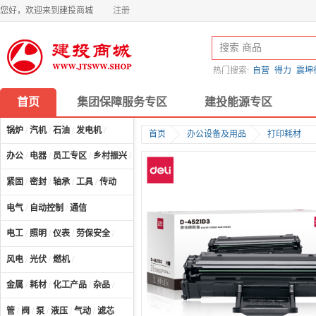
您好，欢迎来到建投商城
注册
热门搜索:
自营
得力
震坤
首页
集团保障服务专区
建投能源专区
锅炉
/
汽机
/
石油
/
发电机
/
首页
办公设备及用品
打印耗材
办公
/
电器
/
员工专区
/
乡村振兴
/
计算机及配件
/
紧固
/
密封
/
轴承
/
工具
/
传动
电气
/
自动控制
/
通信
电工
/
照明
/
仪表
/
劳保安全
/
风电
/
光伏
/
燃机
/
金属
/
耗材
/
化工产品
/
杂品
/
管
/
阀
/
泵
/
液压
/
气动
/
滤芯