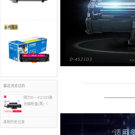
最近浏览过的
得力D－4521D3激
光碳粉盒(黑)（
清除历史记录