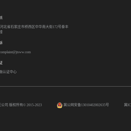
点
051 河北省石家庄市桥西区中华南大街172号泰丰
楼
诉
mplaint@jtsww.com
证
融认证中心
任公司
版权所有© 2015-2023
冀公网安备13010402002635号
冀IC