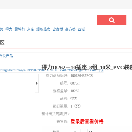
营
得力
震坤行
京东
爆款热卖
史泰博
鑫方盛
西域
区
外设产品
得力18262－10插座_8组_10米_PVC袋装
得力商品编码:
100136487PCS
编号:
007t7f
规格型号:
18262
品牌:
得力
起订数量:
1（只）
预计出货周期(日):
登录后查看价格
销售价: