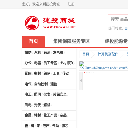
您好，欢迎来到建投商城
注册
热门搜索:
自
首页
集团保障服务专区
建投能源专
锅炉
/
汽机
/
石油
/
发电机
/
首页
计算机及配件
办公
/
电器
/
员工专区
/
乡村振兴
/
计算机及配件
/
紧固
/
密封
/
轴承
/
工具
/
传动
电气
/
自动控制
/
通信
电工
/
照明
/
仪表
/
劳保安全
/
风电
/
光伏
/
燃机
/
金属
/
耗材
/
化工产品
/
杂品
/
管
/
阀
/
泵
/
液压
/
气动
/
滤芯