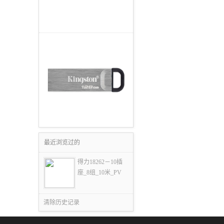
最近浏览过的
得力18262－10插
座_8组_10米_PV
清除历史记录