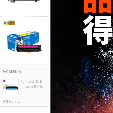
最近浏览过的
得力（deli）DLH
－CF402A激光碳
清除历史记录