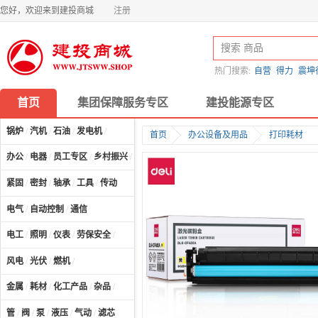
您好，欢迎来到建投商城
注册
热门搜索:
自营
得力
震坤
首页
集团保障服务专区
建投能源专区
锅炉
/
汽机
/
石油
/
发电机
/
首页
办公设备及用品
打印耗材
办公
/
电器
/
员工专区
/
乡村振兴
/
计算机及配件
/
紧固
/
密封
/
轴承
/
工具
/
传动
电气
/
自动控制
/
通信
电工
/
照明
/
仪表
/
劳保安全
/
风电
/
光伏
/
燃机
/
金属
/
耗材
/
化工产品
/
杂品
/
管
/
阀
/
泵
/
液压
/
气动
/
滤芯