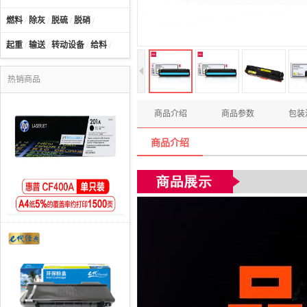
燃料
/
除灰
/
脱硫
/
脱硝
/
起重
/
输送
/
转动设备
/
给料
/
热销商品
商品介绍
商品参数
包装
商品介绍