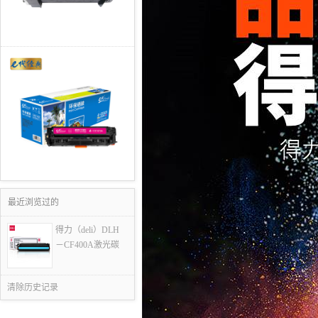
最近浏览过的
得力（deli）DLH
－CF400A激光碳
清除历史记录