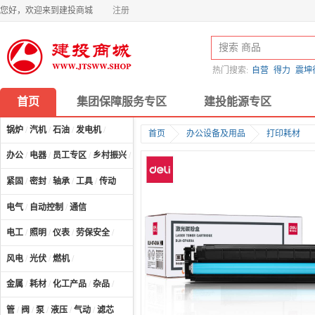
您好，欢迎来到建投商城
注册
热门搜索:
自营
得力
震坤
首页
集团保障服务专区
建投能源专区
锅炉
/
汽机
/
石油
/
发电机
/
首页
办公设备及用品
打印耗材
办公
/
电器
/
员工专区
/
乡村振兴
/
计算机及配件
/
紧固
/
密封
/
轴承
/
工具
/
传动
电气
/
自动控制
/
通信
电工
/
照明
/
仪表
/
劳保安全
/
风电
/
光伏
/
燃机
/
金属
/
耗材
/
化工产品
/
杂品
/
管
/
阀
/
泵
/
液压
/
气动
/
滤芯