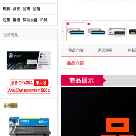
燃料
/
除灰
/
脱硫
/
脱硝
/
起重
/
输送
/
转动设备
/
给料
/
热销商品
商品介绍
商品参数
包装
商品介绍