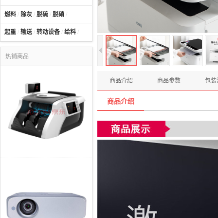
燃料
/
除灰
/
脱硫
/
脱硝
/
起重
/
输送
/
转动设备
/
给料
/
热销商品
商品介绍
商品参数
包装
商品介绍