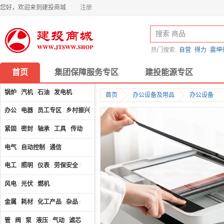
您好，欢迎来到建投商城
注册
热门搜索:
自营
得力
震坤
首页
集团保障服务专区
建投能源专区
锅炉
/
汽机
/
石油
/
发电机
/
首页
办公设备及用品
办公设备
办公
/
电器
/
员工专区
/
乡村振兴
/
计算机及配件
/
紧固
/
密封
/
轴承
/
工具
/
传动
电气
/
自动控制
/
通信
电工
/
照明
/
仪表
/
劳保安全
/
风电
/
光伏
/
燃机
/
金属
/
耗材
/
化工产品
/
杂品
/
管
/
阀
/
泵
/
液压
/
气动
/
滤芯