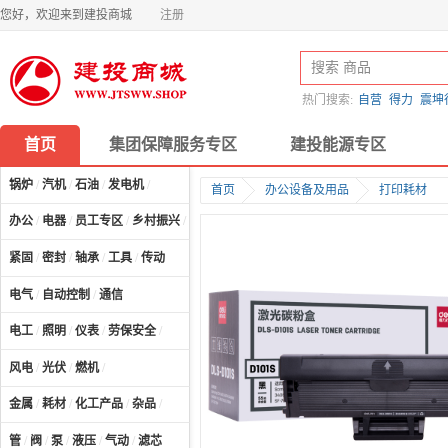
您好，欢迎来到建投商城
注册
热门搜索:
自营
得力
震坤
首页
集团保障服务专区
建投能源专区
锅炉
/
汽机
/
石油
/
发电机
/
首页
办公设备及用品
打印耗材
办公
/
电器
/
员工专区
/
乡村振兴
/
计算机及配件
/
紧固
/
密封
/
轴承
/
工具
/
传动
电气
/
自动控制
/
通信
电工
/
照明
/
仪表
/
劳保安全
/
风电
/
光伏
/
燃机
/
金属
/
耗材
/
化工产品
/
杂品
/
管
/
阀
/
泵
/
液压
/
气动
/
滤芯