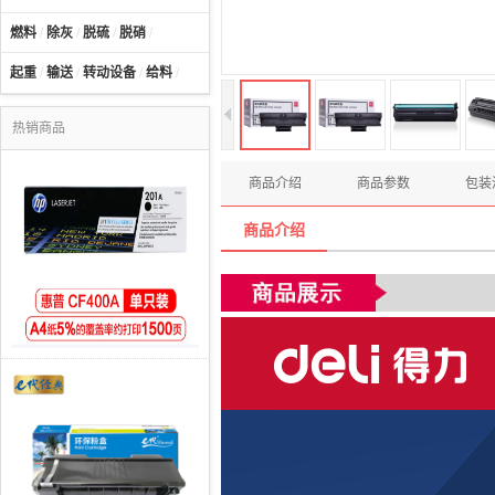
燃料
/
除灰
/
脱硫
/
脱硝
/
起重
/
输送
/
转动设备
/
给料
/
热销商品
商品介绍
商品参数
包装
商品介绍