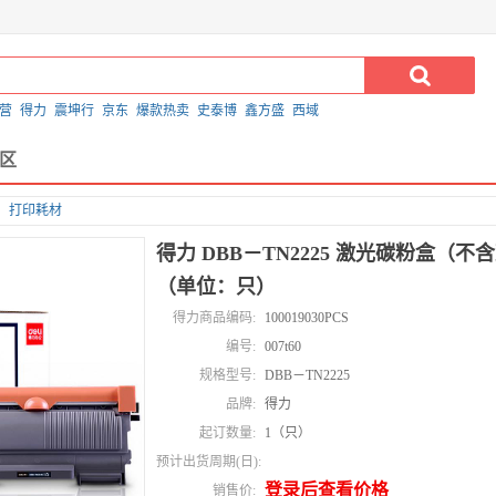
营
得力
震坤行
京东
爆款热卖
史泰博
鑫方盛
西域
区
打印耗材
得力 DBB－TN2225 激光碳粉盒（不
（单位：只）
得力商品编码:
100019030PCS
编号:
007t60
规格型号:
DBB－TN2225
品牌:
得力
起订数量:
1（只）
预计出货周期(日):
登录后查看价格
销售价: