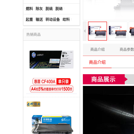
燃料
/
除灰
/
脱硫
/
脱硝
/
起重
/
输送
/
转动设备
/
给料
/
热销商品
商品介绍
商品参数
商品介绍