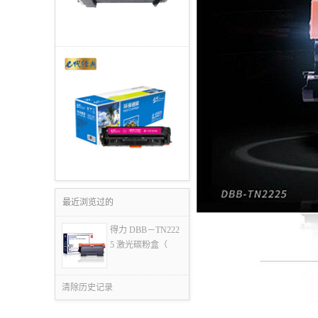
最近浏览过的
得力 DBB－TN222
5 激光碳粉盒（
清除历史记录