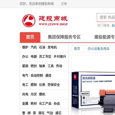
您好，欢迎来到建投商城
注册
热门搜索:
自
首页
集团保障服务专区
建投能源专
锅炉
/
汽机
/
石油
/
发电机
/
首页
办公设备及用品
办公
/
电器
/
员工专区
/
乡村振兴
/
计算机及配件
/
紧固
/
密封
/
轴承
/
工具
/
传动
电气
/
自动控制
/
通信
电工
/
照明
/
仪表
/
劳保安全
/
风电
/
光伏
/
燃机
/
金属
/
耗材
/
化工产品
/
杂品
/
管
/
阀
/
泵
/
液压
/
气动
/
滤芯