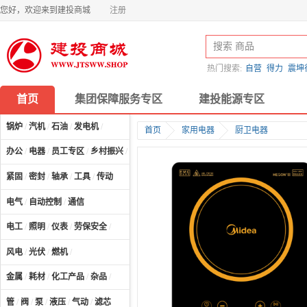
您好，欢迎来到建投商城
注册
热门搜索:
自营
得力
震坤
首页
集团保障服务专区
建投能源专区
锅炉
/
汽机
/
石油
/
发电机
/
首页
家用电器
厨卫电器
办公
/
电器
/
员工专区
/
乡村振兴
/
计算机及配件
/
紧固
/
密封
/
轴承
/
工具
/
传动
电气
/
自动控制
/
通信
电工
/
照明
/
仪表
/
劳保安全
/
风电
/
光伏
/
燃机
/
金属
/
耗材
/
化工产品
/
杂品
/
管
/
阀
/
泵
/
液压
/
气动
/
滤芯