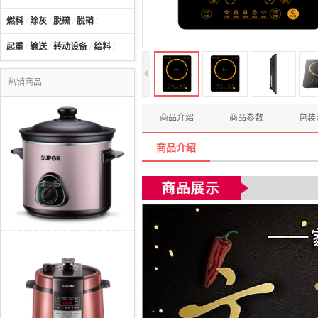
燃料
/
除灰
/
脱硫
/
脱硝
/
起重
/
输送
/
转动设备
/
给料
/
热销商品
商品介绍
商品参数
包装
商品介绍