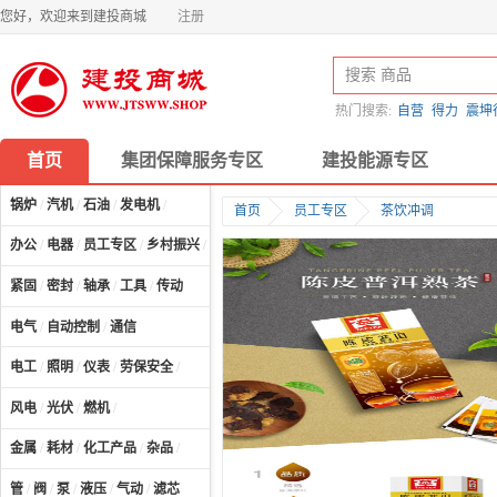
您好，欢迎来到建投商城
注册
热门搜索:
自营
得力
震坤
首页
集团保障服务专区
建投能源专区
锅炉
/
汽机
/
石油
/
发电机
/
首页
员工专区
茶饮冲调
办公
/
电器
/
员工专区
/
乡村振兴
/
计算机及配件
/
紧固
/
密封
/
轴承
/
工具
/
传动
电气
/
自动控制
/
通信
电工
/
照明
/
仪表
/
劳保安全
/
风电
/
光伏
/
燃机
/
金属
/
耗材
/
化工产品
/
杂品
/
管
/
阀
/
泵
/
液压
/
气动
/
滤芯