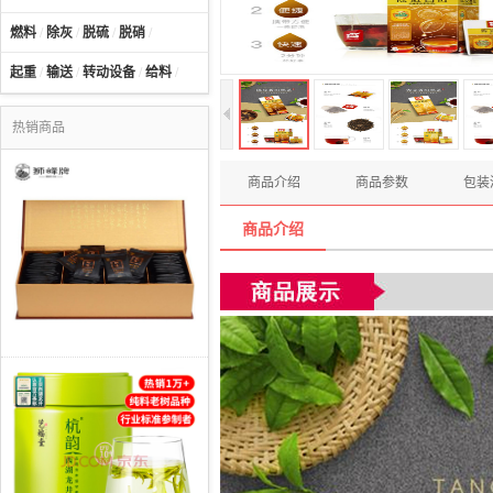
燃料
/
除灰
/
脱硫
/
脱硝
/
起重
/
输送
/
转动设备
/
给料
/
热销商品
商品介绍
商品参数
包装
商品介绍