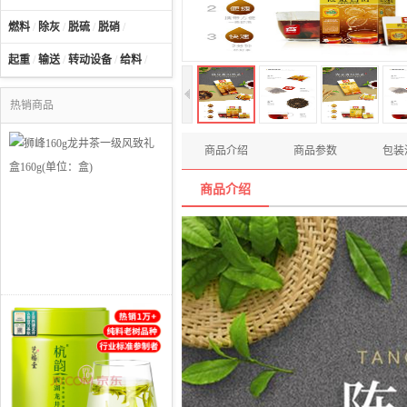
燃料
/
除灰
/
脱硫
/
脱硝
/
起重
/
输送
/
转动设备
/
给料
/
热销商品
商品介绍
商品参数
包装
商品介绍