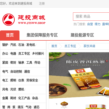
您好，欢迎来到建投商城
注册
热门搜索:
自营
得力
震坤
首页
集团保障服务专区
建投能源专区
锅炉
/
汽机
/
石油
/
发电机
/
首页
员工专区
茶饮冲调
办公
/
电器
/
员工专区
/
乡村振兴
/
计算机及配件
/
紧固
/
密封
/
轴承
/
工具
/
传动
电气
/
自动控制
/
通信
电工
/
照明
/
仪表
/
劳保安全
/
风电
/
光伏
/
燃机
/
金属
/
耗材
/
化工产品
/
杂品
/
管
/
阀
/
泵
/
液压
/
气动
/
滤芯