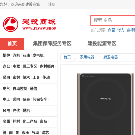
您好，欢迎来到建投商城
注册
热门搜索:
自营
得力
震坤
首页
集团保障服务专区
建投能源专区
锅炉
/
汽机
/
石油
/
发电机
/
首页
家用电器
厨卫电器
办公
/
电器
/
员工专区
/
乡村振兴
/
计算机及配件
/
紧固
/
密封
/
轴承
/
工具
/
传动
电气
/
自动控制
/
通信
电工
/
照明
/
仪表
/
劳保安全
/
风电
/
光伏
/
燃机
/
金属
/
耗材
/
化工产品
/
杂品
/
管
/
阀
/
泵
/
液压
/
气动
/
滤芯