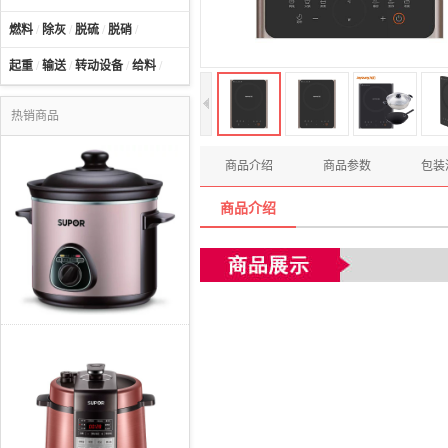
燃料
/
除灰
/
脱硫
/
脱硝
/
起重
/
输送
/
转动设备
/
给料
/
热销商品
商品介绍
商品参数
包装
商品介绍