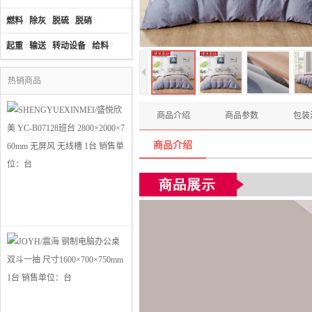
燃料
/
除灰
/
脱硫
/
脱硝
/
起重
/
输送
/
转动设备
/
给料
/
热销商品
商品介绍
商品参数
包装
商品介绍