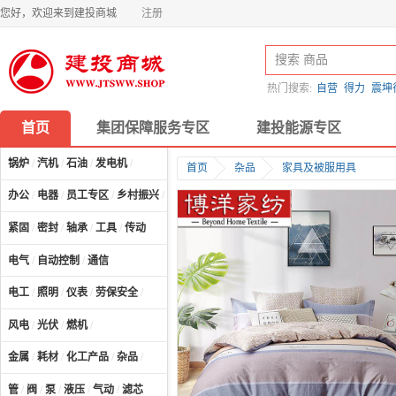
您好，欢迎来到建投商城
注册
热门搜索:
自营
得力
震坤
首页
集团保障服务专区
建投能源专区
锅炉
/
汽机
/
石油
/
发电机
/
首页
杂品
家具及被服用具
办公
/
电器
/
员工专区
/
乡村振兴
/
计算机及配件
/
紧固
/
密封
/
轴承
/
工具
/
传动
电气
/
自动控制
/
通信
电工
/
照明
/
仪表
/
劳保安全
/
风电
/
光伏
/
燃机
/
金属
/
耗材
/
化工产品
/
杂品
/
管
/
阀
/
泵
/
液压
/
气动
/
滤芯