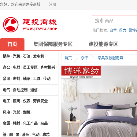
您好，欢迎来到建投商城
注册
热门搜索:
自营
得力
震坤
首页
集团保障服务专区
建投能源专区
锅炉
/
汽机
/
石油
/
发电机
/
首页
杂品
家具及被服用具
办公
/
电器
/
员工专区
/
乡村振兴
/
计算机及配件
/
紧固
/
密封
/
轴承
/
工具
/
传动
电气
/
自动控制
/
通信
电工
/
照明
/
仪表
/
劳保安全
/
风电
/
光伏
/
燃机
/
金属
/
耗材
/
化工产品
/
杂品
/
管
/
阀
/
泵
/
液压
/
气动
/
滤芯