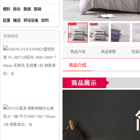
燃料
/
除灰
/
脱硫
/
脱硝
/
起重
/
输送
/
转动设备
/
给料
/
热销商品
商品介绍
商品参数
包装
商品介绍