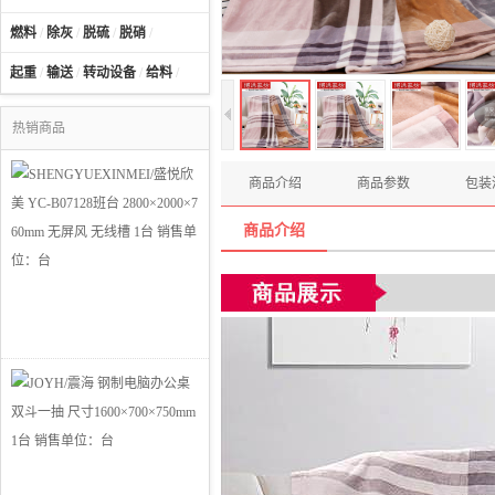
燃料
/
除灰
/
脱硫
/
脱硝
/
起重
/
输送
/
转动设备
/
给料
/
热销商品
商品介绍
商品参数
包装
商品介绍