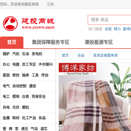
您好，欢迎来到建投商城
注册
热门搜索:
自营
得力
震坤
首页
集团保障服务专区
建投能源专区
锅炉
/
汽机
/
石油
/
发电机
/
首页
杂品
家具及被服用具
办公
/
电器
/
员工专区
/
乡村振兴
/
计算机及配件
/
紧固
/
密封
/
轴承
/
工具
/
传动
电气
/
自动控制
/
通信
电工
/
照明
/
仪表
/
劳保安全
/
风电
/
光伏
/
燃机
/
金属
/
耗材
/
化工产品
/
杂品
/
管
/
阀
/
泵
/
液压
/
气动
/
滤芯