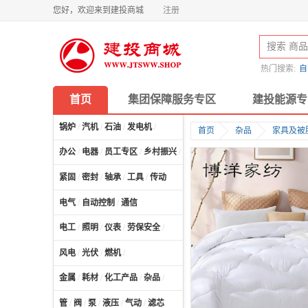
您好，欢迎来到建投商城
注册
热门搜索:
自
首页
集团保障服务专区
建投能源专
锅炉
/
汽机
/
石油
/
发电机
/
首页
杂品
家具及被
办公
/
电器
/
员工专区
/
乡村振兴
/
计算机及配件
/
紧固
/
密封
/
轴承
/
工具
/
传动
电气
/
自动控制
/
通信
电工
/
照明
/
仪表
/
劳保安全
/
风电
/
光伏
/
燃机
/
金属
/
耗材
/
化工产品
/
杂品
/
管
/
阀
/
泵
/
液压
/
气动
/
滤芯