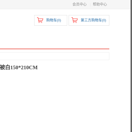
会员中心
|
帮助中心
购物车(
0
)
第三方购物车(
0
)
被白150*210CM