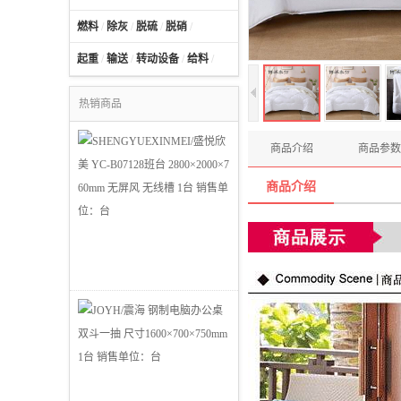
燃料
/
除灰
/
脱硫
/
脱硝
/
起重
/
输送
/
转动设备
/
给料
/
热销商品
商品介绍
商品参数
商品介绍