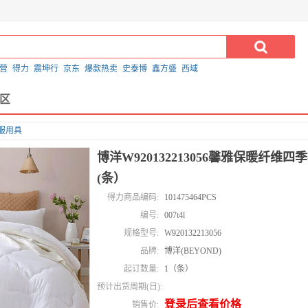
营
得力
震坤行
京东
爆款热卖
史泰博
鑫方盛
西域
区
服用具
博洋W920132213056馨雅保暖纤维四季
(条）
得力商品编码:
101475464PCS
编号:
007t4l
规格型号:
W920132213056
品牌:
博洋(BEYOND)
起订数量:
1（条）
预计出货周期(日):
登录后查看价格
销售价: