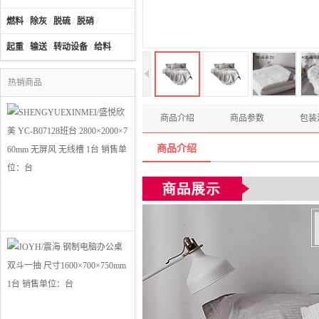
燃料
/
除灰
/
脱硫
/
脱硝
/
起重
/
输送
/
转动设备
/
给料
/
热销商品
商品介绍
商品参数
包装
商品介绍