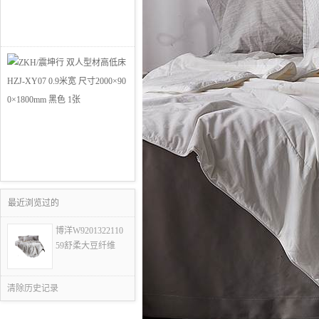
最近浏览过的
博洋W9201322110
59舒柔大豆纤维
清除历史记录