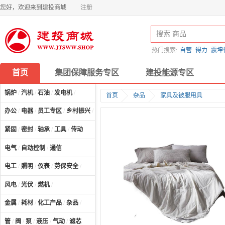
您好，欢迎来到建投商城
注册
热门搜索:
自营
得力
震坤
首页
集团保障服务专区
建投能源专区
锅炉
/
汽机
/
石油
/
发电机
/
首页
杂品
家具及被服用具
办公
/
电器
/
员工专区
/
乡村振兴
/
计算机及配件
/
紧固
/
密封
/
轴承
/
工具
/
传动
电气
/
自动控制
/
通信
电工
/
照明
/
仪表
/
劳保安全
/
风电
/
光伏
/
燃机
/
金属
/
耗材
/
化工产品
/
杂品
/
管
/
阀
/
泵
/
液压
/
气动
/
滤芯