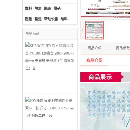
燃料
/
除灰
/
脱硫
/
脱硝
/
起重
/
输送
/
转动设备
/
给料
/
热销商品
商品介绍
商品参数
商品介绍