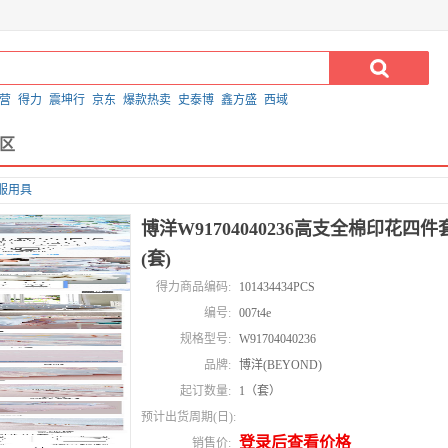
营
得力
震坤行
京东
爆款热卖
史泰博
鑫方盛
西域
区
服用具
博洋W91704040236高支全棉印花四件套闻
(套)
得力商品编码:
101434434PCS
编号:
007t4e
规格型号:
W91704040236
品牌:
博洋(BEYOND)
起订数量:
1（套）
预计出货周期(日):
登录后查看价格
销售价: