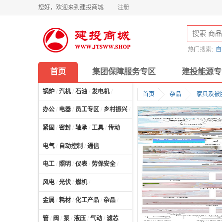
您好，欢迎来到建投商城
注册
热门搜索:
自
首页
集团保障服务专区
建投能源专
锅炉
/
汽机
/
石油
/
发电机
/
首页
杂品
家具及被
办公
/
电器
/
员工专区
/
乡村振兴
/
计算机及配件
/
紧固
/
密封
/
轴承
/
工具
/
传动
电气
/
自动控制
/
通信
电工
/
照明
/
仪表
/
劳保安全
/
风电
/
光伏
/
燃机
/
金属
/
耗材
/
化工产品
/
杂品
/
管
/
阀
/
泵
/
液压
/
气动
/
滤芯