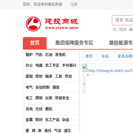
您好，欢迎来到建投商城
注册
热门搜索:
自
首页
集团保障服务专区
建投能源专
锅炉
/
汽机
/
石油
/
发电机
/
首页
杂品
家具及被
办公
/
电器
/
员工专区
/
乡村振兴
/
计算机及配件
/
紧固
/
密封
/
轴承
/
工具
/
传动
电气
/
自动控制
/
通信
电工
/
照明
/
仪表
/
劳保安全
/
风电
/
光伏
/
燃机
/
金属
/
耗材
/
化工产品
/
杂品
/
管
/
阀
/
泵
/
液压
/
气动
/
滤芯