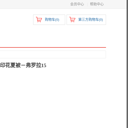
会员中心
|
帮助中心
购物车(
0
)
第三方购物车(
0
)
3全棉印花夏被－弗罗拉15