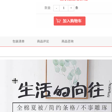
数量:
-
+
条
包装清单
商品评论
商品咨询