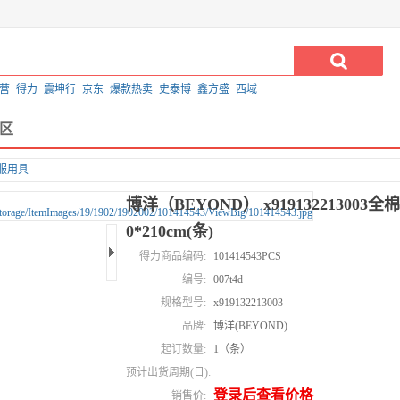
营
得力
震坤行
京东
爆款热卖
史泰博
鑫方盛
西域
区
服用具
博洋（BEYOND） x91913221300
0*210cm(条)
得力商品编码:
101414543PCS
编号:
007t4d
规格型号:
x919132213003
品牌:
博洋(BEYOND)
起订数量:
1（条）
预计出货周期(日):
登录后查看价格
销售价: