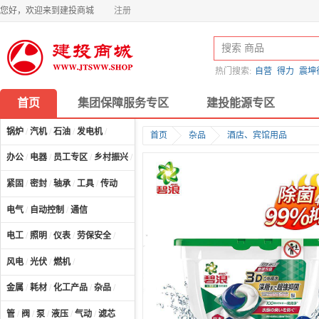
您好，欢迎来到建投商城
注册
热门搜索:
自营
得力
震坤
首页
集团保障服务专区
建投能源专区
锅炉
/
汽机
/
石油
/
发电机
/
首页
杂品
酒店、宾馆用品
办公
/
电器
/
员工专区
/
乡村振兴
/
计算机及配件
/
紧固
/
密封
/
轴承
/
工具
/
传动
电气
/
自动控制
/
通信
电工
/
照明
/
仪表
/
劳保安全
/
风电
/
光伏
/
燃机
/
金属
/
耗材
/
化工产品
/
杂品
/
管
/
阀
/
泵
/
液压
/
气动
/
滤芯