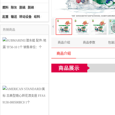
燃料
/
除灰
/
脱硫
/
脱硝
/
起重
/
输送
/
转动设备
/
给料
/
热销商品
商品介绍
商品参数
包装
商品介绍