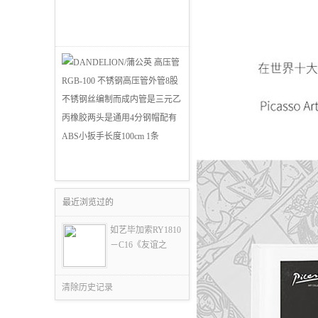
最近浏览过的
如艺毕加索RY1810
－C16《友谊之
清除历史记录