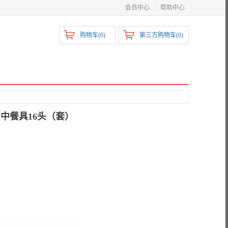
会员中心
|
帮助中心
购物车(
0
)
第三方购物车(
0
)
》中餐具16头（套）