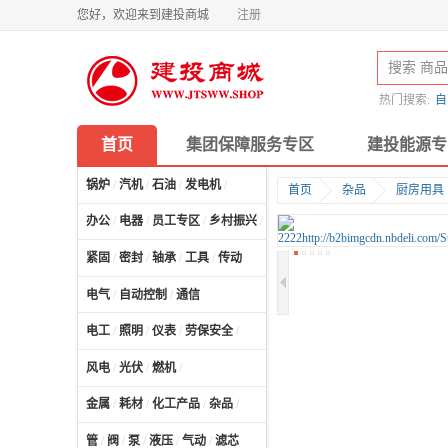
您好，欢迎来到建投商城
注册
热门搜索:
自
首页
集团保障服务专区
建投能源专
锅炉
/
汽机
/
石油
/
发电机
/
首页
杂品
厨房用具
办公
/
电器
/
员工专区
/
乡村振兴
/
计算机及配件
/
紧固
/
密封
/
轴承
/
工具
/
传动
电气
/
自动控制
/
通信
电工
/
照明
/
仪表
/
劳保安全
/
风电
/
光伏
/
燃机
/
金属
/
耗材
/
化工产品
/
杂品
/
管
/
阀
/
泵
/
液压
/
气动
/
滤芯