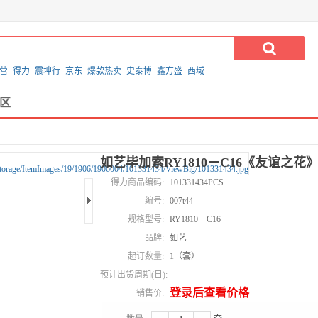
营
得力
震坤行
京东
爆款热卖
史泰博
鑫方盛
西域
区
如艺毕加索RY1810－C16《友谊之花
得力商品编码:
101331434PCS
编号:
007t44
规格型号:
RY1810－C16
品牌:
如艺
起订数量:
1（套）
预计出货周期(日):
登录后查看价格
销售价: