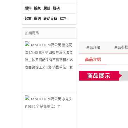
燃料
/
除灰
/
脱硫
/
脱硝
/
起重
/
输送
/
转动设备
/
给料
/
热销商品
商品介绍
商品参数
商品介绍