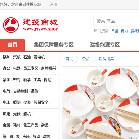
您好，欢迎来到建投商城
注册
热门搜索:
自营
得力
震坤
首页
集团保障服务专区
建投能源专区
锅炉
/
汽机
/
石油
/
发电机
/
首页
杂品
厨房用具
办公
/
电器
/
员工专区
/
乡村振兴
/
计算机及配件
/
紧固
/
密封
/
轴承
/
工具
/
传动
电气
/
自动控制
/
通信
电工
/
照明
/
仪表
/
劳保安全
/
风电
/
光伏
/
燃机
/
金属
/
耗材
/
化工产品
/
杂品
/
管
/
阀
/
泵
/
液压
/
气动
/
滤芯