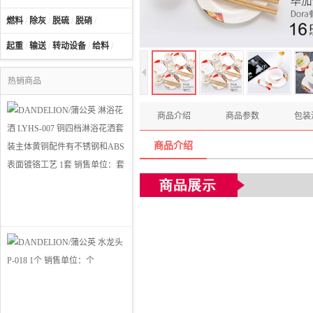
燃料
/
除灰
/
脱硫
/
脱硝
/
起重
/
输送
/
转动设备
/
给料
/
热销商品
商品介绍
商品参数
包装
商品介绍