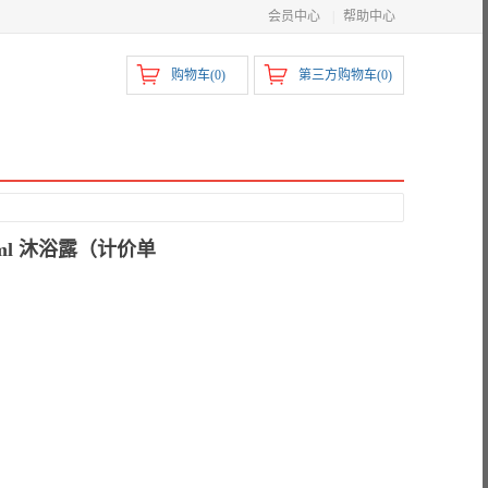
会员中心
|
帮助中心
购物车(
0
)
第三方购物车(
0
)
ml 沐浴露（计价单