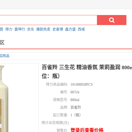
营
得力
震坤行
京东
爆款热卖
史泰博
鑫方盛
西域
区
馆用品
百雀羚 三生花 精油香氛 茉莉盈润 800
位：瓶）
得力商品编码:
101498928PCS
编号:
007t3r
规格型号:
800ml
品牌:
百雀羚
起订数量:
1（瓶）
预计出货周期(日):
登录后查看价格
销售价: