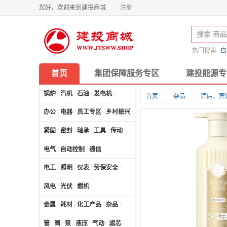
您好，欢迎来到建投商城
注册
热门搜索:
自
首页
集团保障服务专区
建投能源专
锅炉
/
汽机
/
石油
/
发电机
/
首页
杂品
酒店、宾
办公
/
电器
/
员工专区
/
乡村振兴
/
计算机及配件
/
紧固
/
密封
/
轴承
/
工具
/
传动
电气
/
自动控制
/
通信
电工
/
照明
/
仪表
/
劳保安全
/
风电
/
光伏
/
燃机
/
金属
/
耗材
/
化工产品
/
杂品
/
管
/
阀
/
泵
/
液压
/
气动
/
滤芯