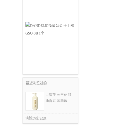
最近浏览过的
百雀羚 三生花 精
油香氛 茉莉盈
清除历史记录