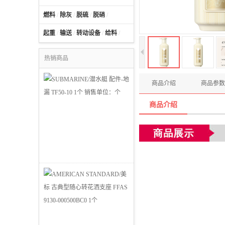
燃料
/
除灰
/
脱硫
/
脱硝
/
起重
/
输送
/
转动设备
/
给料
/
热销商品
商品介绍
商品参数
商品介绍