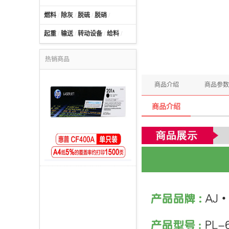
燃料
/
除灰
/
脱硫
/
脱硝
/
起重
/
输送
/
转动设备
/
给料
/
热销商品
商品介绍
商品参数
商品介绍