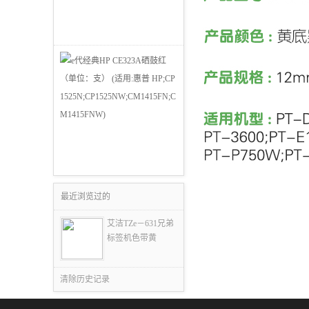
最近浏览过的
艾洁TZe－631兄弟
标签机色带黄
清除历史记录