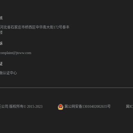
点
051 河北省石家庄市桥西区中华南大街172号泰丰
楼
诉
mplaint@jtsww.com
证
融认证中心
任公司
版权所有© 2015-2023
冀公网安备13010402002635号
冀IC