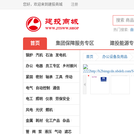
您好，欢迎来到建投商城
注册
热门搜索:
自
首页
集团保障服务专区
建投能源专
锅炉
/
汽机
/
石油
/
发电机
/
首页
办公设备及用品
办公
/
电器
/
员工专区
/
乡村振兴
/
计算机及配件
/
紧固
/
密封
/
轴承
/
工具
/
传动
电气
/
自动控制
/
通信
电工
/
照明
/
仪表
/
劳保安全
/
风电
/
光伏
/
燃机
/
金属
/
耗材
/
化工产品
/
杂品
/
管
/
阀
/
泵
/
液压
/
气动
/
滤芯