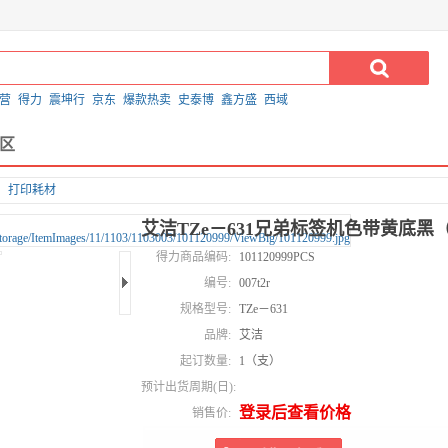
营
得力
震坤行
京东
爆款热卖
史泰博
鑫方盛
西域
区
打印耗材
艾洁TZe－631兄弟标签机色带黄底黑
得力商品编码:
101120999PCS
编号:
007t2r
规格型号:
TZe－631
品牌:
艾洁
起订数量:
1（支）
预计出货周期(日):
登录后查看价格
销售价: