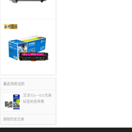
最近浏览过的
艾洁TZe－621兄弟
标签机色带黄
清除历史记录