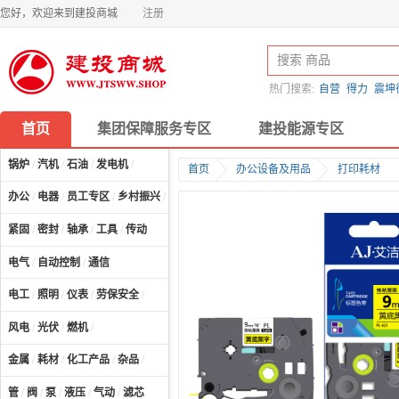
您好，欢迎来到建投商城
注册
热门搜索:
自营
得力
震坤
首页
集团保障服务专区
建投能源专区
锅炉
/
汽机
/
石油
/
发电机
/
首页
办公设备及用品
打印耗材
办公
/
电器
/
员工专区
/
乡村振兴
/
计算机及配件
/
紧固
/
密封
/
轴承
/
工具
/
传动
电气
/
自动控制
/
通信
电工
/
照明
/
仪表
/
劳保安全
/
风电
/
光伏
/
燃机
/
金属
/
耗材
/
化工产品
/
杂品
/
管
/
阀
/
泵
/
液压
/
气动
/
滤芯