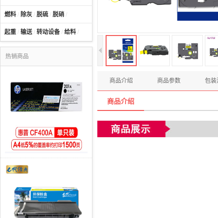
燃料
/
除灰
/
脱硫
/
脱硝
/
起重
/
输送
/
转动设备
/
给料
/
热销商品
商品介绍
商品参数
包装
商品介绍