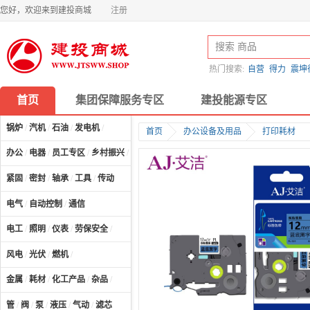
您好，欢迎来到建投商城
注册
热门搜索:
自营
得力
震坤
首页
集团保障服务专区
建投能源专区
锅炉
/
汽机
/
石油
/
发电机
/
首页
办公设备及用品
打印耗材
办公
/
电器
/
员工专区
/
乡村振兴
/
计算机及配件
/
紧固
/
密封
/
轴承
/
工具
/
传动
电气
/
自动控制
/
通信
电工
/
照明
/
仪表
/
劳保安全
/
风电
/
光伏
/
燃机
/
金属
/
耗材
/
化工产品
/
杂品
/
管
/
阀
/
泵
/
液压
/
气动
/
滤芯