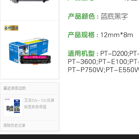
最近浏览过的
艾洁TZe－531兄弟
标签机色带蓝
清除历史记录