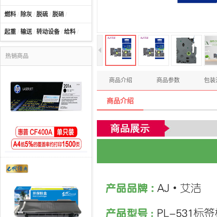
燃料
/
除灰
/
脱硫
/
脱硝
/
起重
/
输送
/
转动设备
/
给料
/
热销商品
商品介绍
商品参数
包装
商品介绍