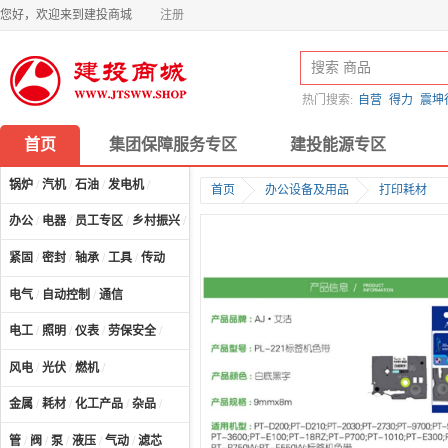
您好，欢迎来到建投商城
注册
热门搜索:
自营
得力
震坤
首页
集团保障服务专区
建投能源专区
锅炉
/
汽机
/
石油
/
发电机
/
首页
办公设备及用品
打印耗材
办公
/
电器
/
员工专区
/
乡村振兴
/
计算机及配件
/
紧固
/
密封
/
轴承
/
工具
/
传动
电气
/
自动控制
/
通信
电工
/
照明
/
仪表
/
劳保安全
/
风电
/
光伏
/
燃机
/
金属
/
耗材
/
化工产品
/
杂品
/
管
/
阀
/
泵
/
液压
/
气动
/
滤芯