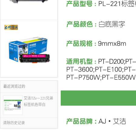
最近浏览过的
艾洁TZe－221兄弟
标签机色带白
清除历史记录