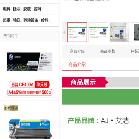
燃料
/
除灰
/
脱硫
/
脱硝
/
起重
/
输送
/
转动设备
/
给料
/
热销商品
商品介绍
商品参数
包装
商品介绍