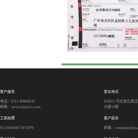
客户服务
营业地点
电话：0311-89869630
050051 河北省石
邮箱：service@jtsww.com
大厦10楼
工商执照
客户投诉
91130000567397459Y
邮箱：complaint@jts