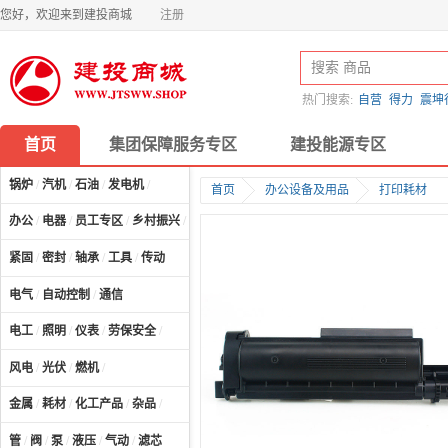
您好，欢迎来到建投商城
注册
热门搜索:
自营
得力
震坤
首页
集团保障服务专区
建投能源专区
锅炉
/
汽机
/
石油
/
发电机
/
首页
办公设备及用品
打印耗材
办公
/
电器
/
员工专区
/
乡村振兴
/
计算机及配件
/
紧固
/
密封
/
轴承
/
工具
/
传动
电气
/
自动控制
/
通信
电工
/
照明
/
仪表
/
劳保安全
/
风电
/
光伏
/
燃机
/
金属
/
耗材
/
化工产品
/
杂品
/
管
/
阀
/
泵
/
液压
/
气动
/
滤芯