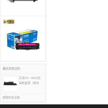
最近浏览过的
艾洁TN－B020兄
弟粉盒黑（单位
清除历史记录