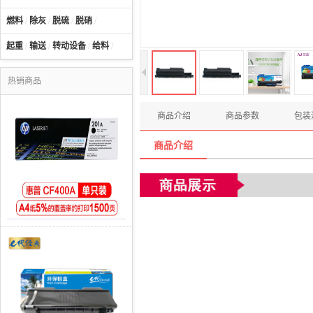
燃料
/
除灰
/
脱硫
/
脱硝
/
起重
/
输送
/
转动设备
/
给料
/
热销商品
商品介绍
商品参数
包装
商品介绍