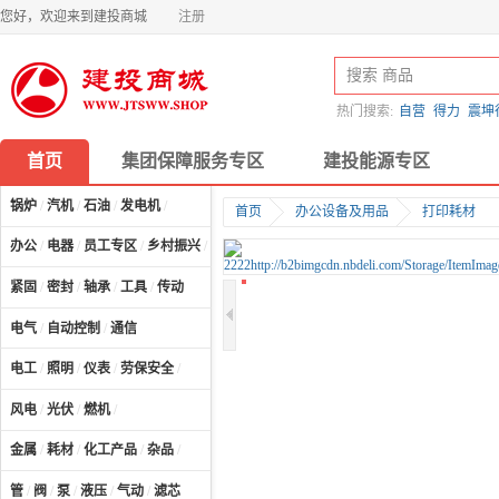
您好，欢迎来到建投商城
注册
热门搜索:
自营
得力
震坤
首页
集团保障服务专区
建投能源专区
锅炉
/
汽机
/
石油
/
发电机
/
首页
办公设备及用品
打印耗材
办公
/
电器
/
员工专区
/
乡村振兴
/
计算机及配件
/
紧固
/
密封
/
轴承
/
工具
/
传动
电气
/
自动控制
/
通信
电工
/
照明
/
仪表
/
劳保安全
/
风电
/
光伏
/
燃机
/
金属
/
耗材
/
化工产品
/
杂品
/
管
/
阀
/
泵
/
液压
/
气动
/
滤芯