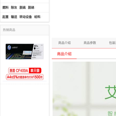
燃料
/
除灰
/
脱硫
/
脱硝
/
起重
/
输送
/
转动设备
/
给料
/
热销商品
商品介绍
商品参数
包装
商品介绍