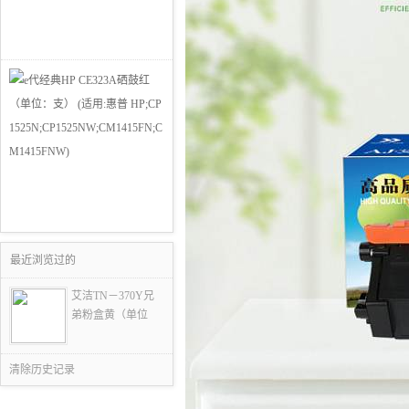
最近浏览过的
艾洁TN－370Y兄
弟粉盒黄（单位
清除历史记录