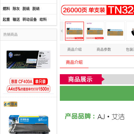
燃料
/
除灰
/
脱硫
/
脱硝
/
起重
/
输送
/
转动设备
/
给料
/
热销商品
商品介绍
商品参数
包装
商品介绍