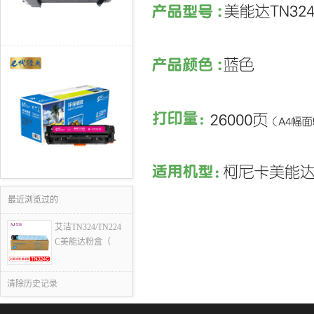
最近浏览过的
艾洁TN324/TN224
C美能达粉盒（
清除历史记录