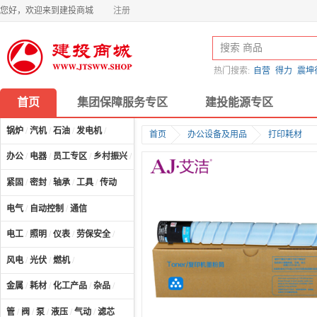
您好，欢迎来到建投商城
注册
热门搜索:
自营
得力
震坤
首页
集团保障服务专区
建投能源专区
锅炉
/
汽机
/
石油
/
发电机
/
首页
办公设备及用品
打印耗材
办公
/
电器
/
员工专区
/
乡村振兴
/
计算机及配件
/
紧固
/
密封
/
轴承
/
工具
/
传动
电气
/
自动控制
/
通信
电工
/
照明
/
仪表
/
劳保安全
/
风电
/
光伏
/
燃机
/
金属
/
耗材
/
化工产品
/
杂品
/
管
/
阀
/
泵
/
液压
/
气动
/
滤芯