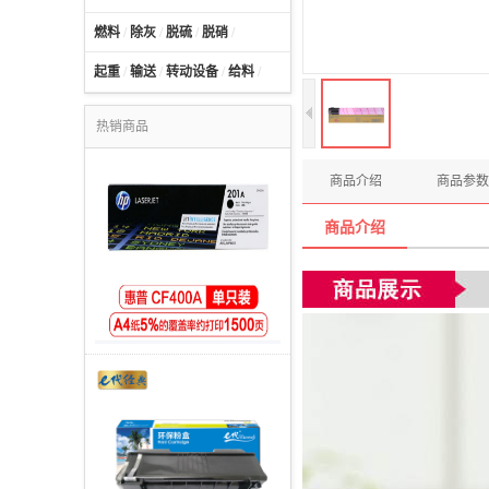
燃料
/
除灰
/
脱硫
/
脱硝
/
起重
/
输送
/
转动设备
/
给料
/
热销商品
商品介绍
商品参数
商品介绍