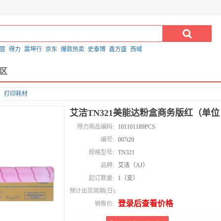
营
得力
震坤行
京东
爆款热卖
史泰博
鑫方盛
西域
区
打印耗材
艾洁TN321美能达粉盒商务版红（单
得力商品编码:
101101189PCS
编号:
007t20
规格型号:
TN321
品牌:
艾洁（AJ）
起订数量:
1（支）
预计出货周期(日):
登录后查看价格
销售价: