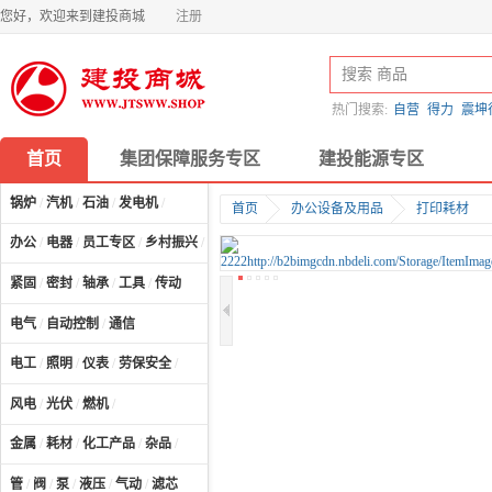
您好，欢迎来到建投商城
注册
热门搜索:
自营
得力
震坤
首页
集团保障服务专区
建投能源专区
锅炉
/
汽机
/
石油
/
发电机
/
首页
办公设备及用品
打印耗材
办公
/
电器
/
员工专区
/
乡村振兴
/
计算机及配件
/
紧固
/
密封
/
轴承
/
工具
/
传动
电气
/
自动控制
/
通信
电工
/
照明
/
仪表
/
劳保安全
/
风电
/
光伏
/
燃机
/
金属
/
耗材
/
化工产品
/
杂品
/
管
/
阀
/
泵
/
液压
/
气动
/
滤芯