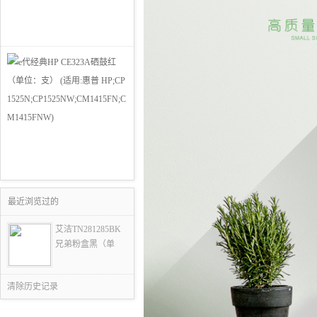
最近浏览过的
艾洁TN281285BK
兄弟粉盒黑（单
清除历史记录