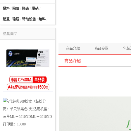
燃料
/
除灰
/
脱硫
/
脱硝
/
起重
/
输送
/
转动设备
/
给料
/
热销商品
商品介绍
商品参数
包装
商品介绍