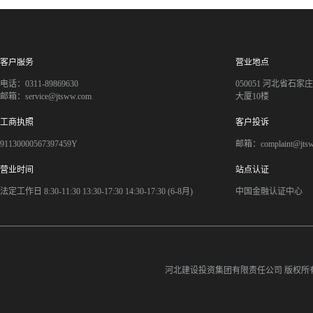
客户服务
营业地点
电话：0311-89869630
050051 河北省石
邮箱：service@jtsww.com
大厦10楼
工商执照
客户投诉
91130000567397459Y
邮箱：complaint@jts
营业时间
站点认证
法定工作日 8:30-11:30 13:30-17:30 14:30-17:30 (6-8月)
中国金融认证中心
河北建设投资集团有限责任公司
版权所有©