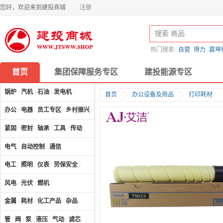
您好，欢迎来到建投商城
注册
热门搜索:
自营
得力
震坤
首页
集团保障服务专区
建投能源专区
锅炉
/
汽机
/
石油
/
发电机
/
首页
办公设备及用品
打印耗材
办公
/
电器
/
员工专区
/
乡村振兴
/
计算机及配件
/
紧固
/
密封
/
轴承
/
工具
/
传动
电气
/
自动控制
/
通信
电工
/
照明
/
仪表
/
劳保安全
/
风电
/
光伏
/
燃机
/
金属
/
耗材
/
化工产品
/
杂品
/
管
/
阀
/
泵
/
液压
/
气动
/
滤芯