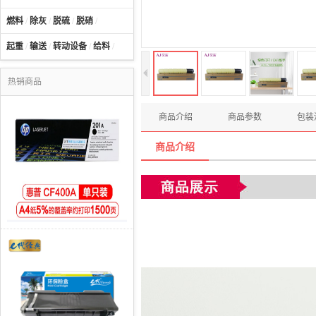
燃料
/
除灰
/
脱硫
/
脱硝
/
起重
/
输送
/
转动设备
/
给料
/
热销商品
商品介绍
商品参数
包装
商品介绍