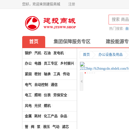
您好，欢迎来到建投商城
注册
热门搜索:
自
首页
集团保障服务专区
建投能源专
锅炉
/
汽机
/
石油
/
发电机
/
首页
办公设备及用品
办公
/
电器
/
员工专区
/
乡村振兴
/
计算机及配件
/
紧固
/
密封
/
轴承
/
工具
/
传动
电气
/
自动控制
/
通信
电工
/
照明
/
仪表
/
劳保安全
/
风电
/
光伏
/
燃机
/
金属
/
耗材
/
化工产品
/
杂品
/
管
/
阀
/
泵
/
液压
/
气动
/
滤芯