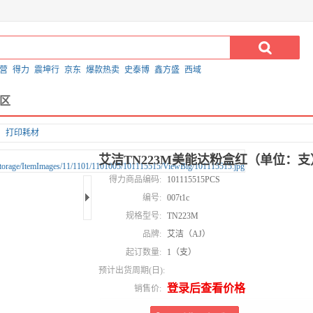
营
得力
震坤行
京东
爆款热卖
史泰博
鑫方盛
西域
区
打印耗材
艾洁TN223M美能达粉盒红（单位：支
得力商品编码:
101115515PCS
编号:
007t1c
规格型号:
TN223M
品牌:
艾洁（AJ）
起订数量:
1（支）
预计出货周期(日):
登录后查看价格
销售价: