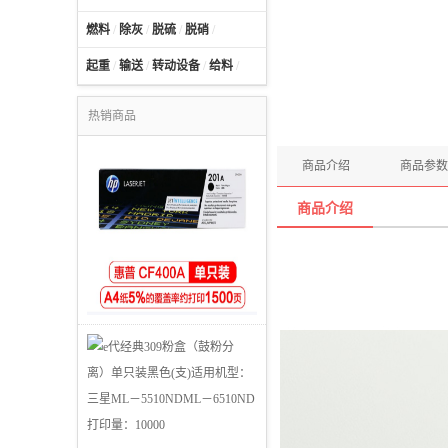
燃料
/
除灰
/
脱硫
/
脱硝
/
起重
/
输送
/
转动设备
/
给料
/
热销商品
商品介绍
商品参数
商品介绍