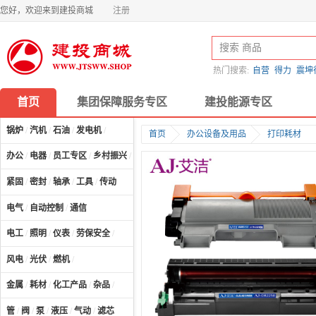
您好，欢迎来到建投商城
注册
热门搜索:
自营
得力
震坤
首页
集团保障服务专区
建投能源专区
锅炉
/
汽机
/
石油
/
发电机
/
首页
办公设备及用品
打印耗材
办公
/
电器
/
员工专区
/
乡村振兴
/
计算机及配件
/
紧固
/
密封
/
轴承
/
工具
/
传动
电气
/
自动控制
/
通信
电工
/
照明
/
仪表
/
劳保安全
/
风电
/
光伏
/
燃机
/
金属
/
耗材
/
化工产品
/
杂品
/
管
/
阀
/
泵
/
液压
/
气动
/
滤芯