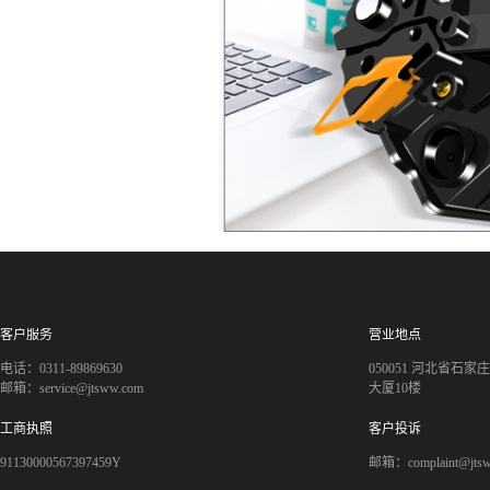
客户服务
营业地点
电话：0311-89869630
050051 河北省石
邮箱：service@jtsww.com
大厦10楼
工商执照
客户投诉
91130000567397459Y
邮箱：complaint@jts