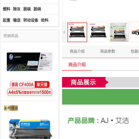
燃料
/
除灰
/
脱硫
/
脱硝
/
起重
/
输送
/
转动设备
/
给料
/
热销商品
商品介绍
商品参数
包装
商品介绍