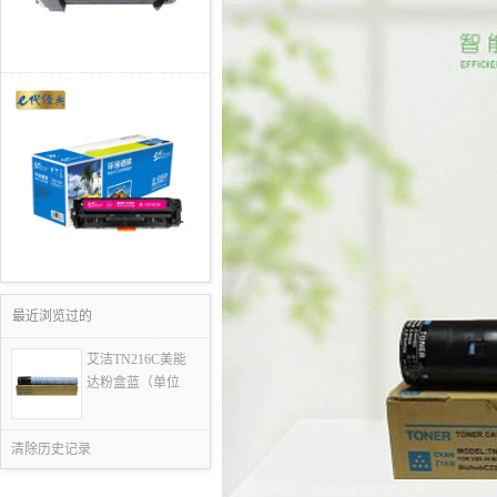
最近浏览过的
艾洁TN216C美能
达粉盒蓝（单位
清除历史记录