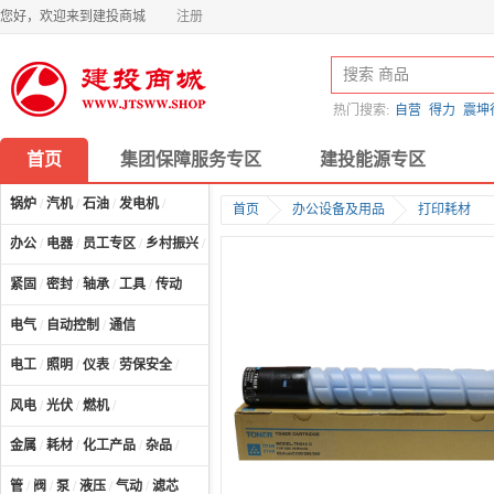
您好，欢迎来到建投商城
注册
热门搜索:
自营
得力
震坤
首页
集团保障服务专区
建投能源专区
锅炉
/
汽机
/
石油
/
发电机
/
首页
办公设备及用品
打印耗材
办公
/
电器
/
员工专区
/
乡村振兴
/
计算机及配件
/
紧固
/
密封
/
轴承
/
工具
/
传动
电气
/
自动控制
/
通信
电工
/
照明
/
仪表
/
劳保安全
/
风电
/
光伏
/
燃机
/
金属
/
耗材
/
化工产品
/
杂品
/
管
/
阀
/
泵
/
液压
/
气动
/
滤芯