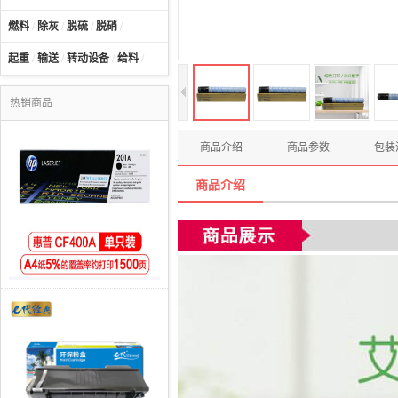
燃料
/
除灰
/
脱硫
/
脱硝
/
起重
/
输送
/
转动设备
/
给料
/
热销商品
商品介绍
商品参数
包装
商品介绍