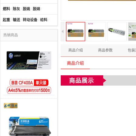
燃料
/
除灰
/
脱硫
/
脱硝
/
起重
/
输送
/
转动设备
/
给料
/
热销商品
商品介绍
商品参数
包装
商品介绍