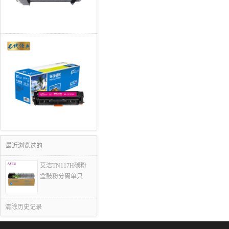
最近浏览过的
艾洁TN117H碳粉
盒鼓粉分离单只
清除历史记录