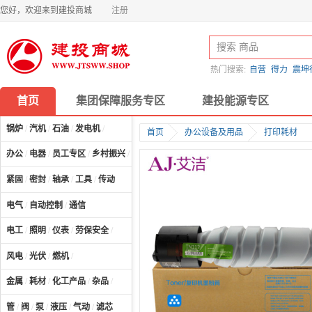
您好，欢迎来到建投商城
注册
热门搜索:
自营
得力
震坤
首页
集团保障服务专区
建投能源专区
锅炉
/
汽机
/
石油
/
发电机
/
首页
办公设备及用品
打印耗材
办公
/
电器
/
员工专区
/
乡村振兴
/
计算机及配件
/
紧固
/
密封
/
轴承
/
工具
/
传动
电气
/
自动控制
/
通信
电工
/
照明
/
仪表
/
劳保安全
/
风电
/
光伏
/
燃机
/
金属
/
耗材
/
化工产品
/
杂品
/
管
/
阀
/
泵
/
液压
/
气动
/
滤芯