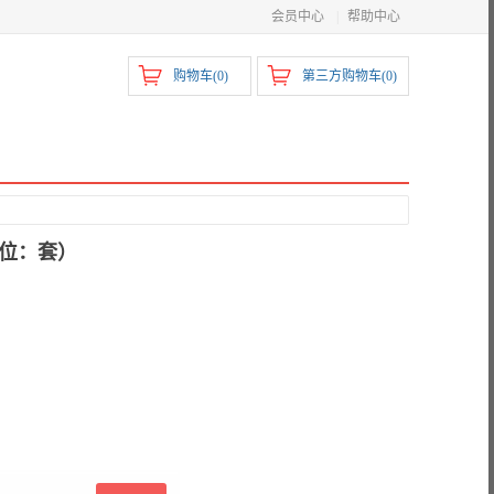
会员中心
|
帮助中心
购物车(
0
)
第三方购物车(
0
)
单位：套）