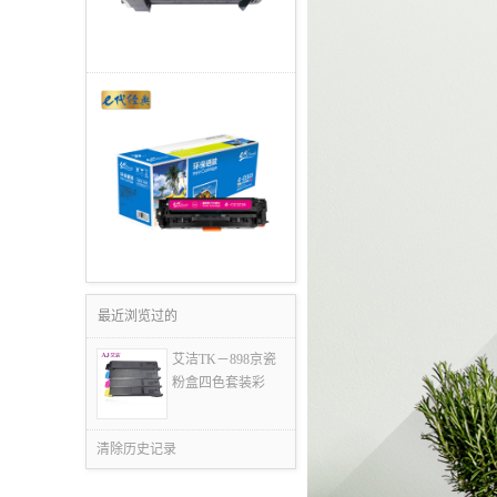
最近浏览过的
艾洁TK－898京瓷
粉盒四色套装彩
清除历史记录