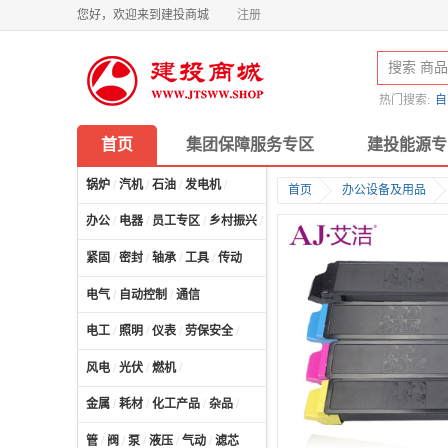
您好，欢迎来到建投商城
注册
热门搜索:
自
首页
集团保障服务专区
建投能源专
锅炉
/
汽机
/
石油
/
发电机
/
首页
办公设备及用品
办公
/
电器
/
员工专区
/
乡村振兴
/
计算机及配件
/
紧固
/
密封
/
轴承
/
工具
/
传动
电气
/
自动控制
/
通信
电工
/
照明
/
仪表
/
劳保安全
/
风电
/
光伏
/
燃机
/
金属
/
耗材
/
化工产品
/
杂品
/
管
/
阀
/
泵
/
液压
/
气动
/
滤芯