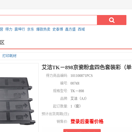
营
得力
震坤行
京东
爆款热卖
史泰博
鑫方盛
西域
区
打印耗材
艾洁TK－898京瓷粉盒四色套装彩（
得力商品编码:
101100871PCS
编号:
007t0l
规格型号:
TK－898
品牌:
艾洁（AJ）
起订数量:
1（套）
预计出货周期(日):
登录后查看价格
销售价: