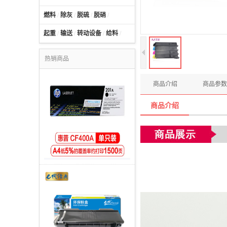
燃料
/
除灰
/
脱硫
/
脱硝
/
起重
/
输送
/
转动设备
/
给料
/
热销商品
商品介绍
商品参数
商品介绍