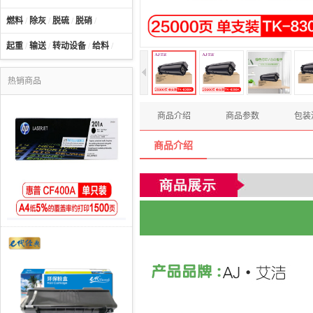
燃料
/
除灰
/
脱硫
/
脱硝
/
起重
/
输送
/
转动设备
/
给料
/
热销商品
商品介绍
商品参数
包装
商品介绍