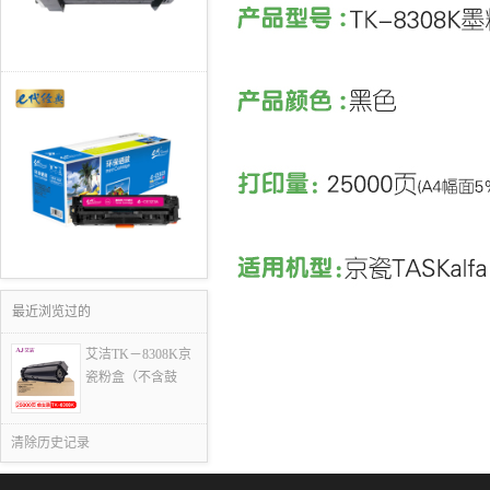
最近浏览过的
艾洁TK－8308K京
瓷粉盒（不含鼓
清除历史记录