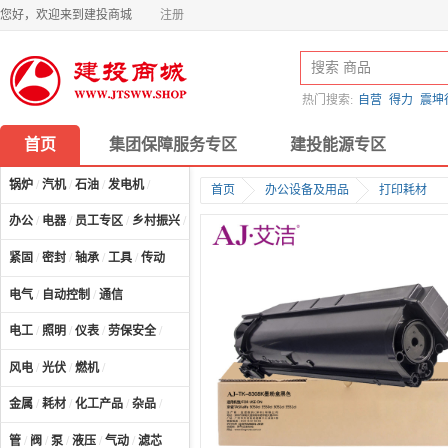
您好，欢迎来到建投商城
注册
热门搜索:
自营
得力
震坤
首页
集团保障服务专区
建投能源专区
锅炉
/
汽机
/
石油
/
发电机
/
首页
办公设备及用品
打印耗材
办公
/
电器
/
员工专区
/
乡村振兴
/
计算机及配件
/
紧固
/
密封
/
轴承
/
工具
/
传动
电气
/
自动控制
/
通信
电工
/
照明
/
仪表
/
劳保安全
/
风电
/
光伏
/
燃机
/
金属
/
耗材
/
化工产品
/
杂品
/
管
/
阀
/
泵
/
液压
/
气动
/
滤芯