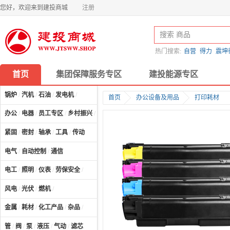
您好，欢迎来到建投商城
注册
热门搜索:
自营
得力
震坤
首页
集团保障服务专区
建投能源专区
锅炉
/
汽机
/
石油
/
发电机
/
首页
办公设备及用品
打印耗材
办公
/
电器
/
员工专区
/
乡村振兴
/
计算机及配件
/
紧固
/
密封
/
轴承
/
工具
/
传动
电气
/
自动控制
/
通信
电工
/
照明
/
仪表
/
劳保安全
/
风电
/
光伏
/
燃机
/
金属
/
耗材
/
化工产品
/
杂品
/
管
/
阀
/
泵
/
液压
/
气动
/
滤芯