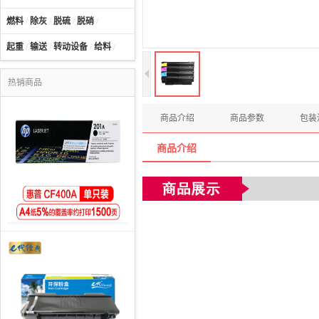
燃料
/
除灰
/
脱硫
/
脱硝
/
起重
/
输送
/
转动设备
/
给料
/
热销商品
商品介绍
商品参数
包装
商品介绍